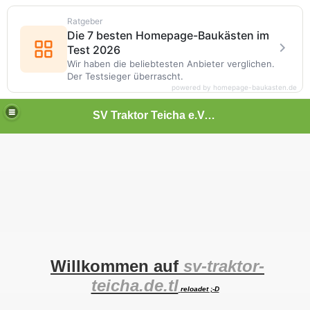
Ratgeber
Die 7 besten Homepage-Baukästen im
Test 2026
Wir haben die beliebtesten Anbieter verglichen.
Der Testsieger überrascht.
powered by homepage-baukasten.de
SV Traktor Teicha e.V. Abteilung Tischtennis
Willkommen auf
sv-traktor-
teicha.de.tl
reloadet ;-D